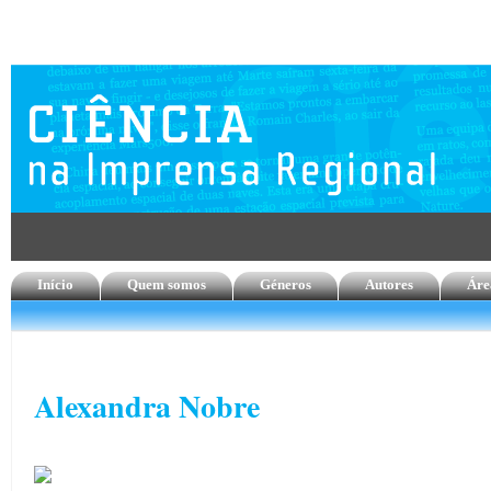
Início
Quem somos
Géneros
Autores
Áre
Alexandra Nobre