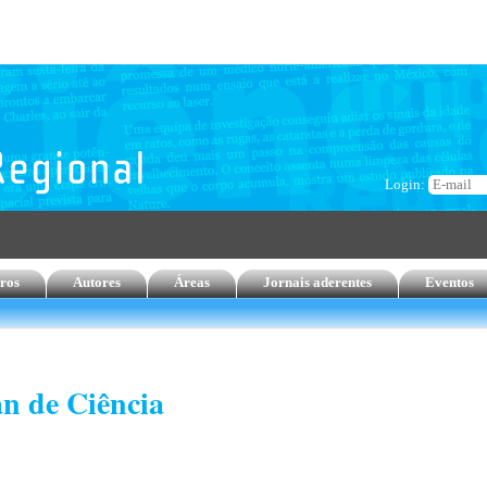
Login:
ros
Autores
Áreas
Jornais aderentes
Eventos
an de Ciência