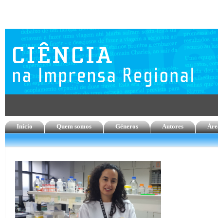
Início
Quem somos
Géneros
Autores
Áre