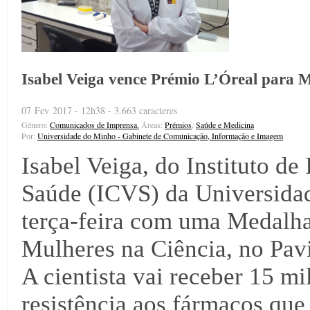
Isabel Veiga vence Prémio L’Óreal para M
07 Fev 2017 - 12h38 - 3.663 caracteres
Género:
Comunicados de Imprensa.
Áreas:
Prémios
,
Saúde e Medicina
Por:
Universidade do Minho - Gabinete de Comunicação, Informação e Imagem
Isabel Veiga, do Instituto de
Saúde (ICVS) da Universidad
terça-feira com uma Medalha
Mulheres na Ciência, no Pav
A cientista vai receber 15 m
resistência aos fármacos que 