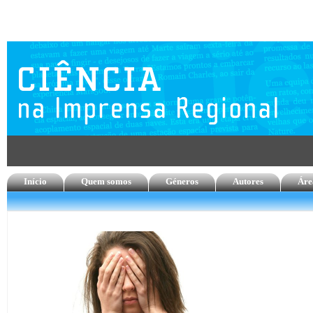
Início
Quem somos
Géneros
Autores
Áre