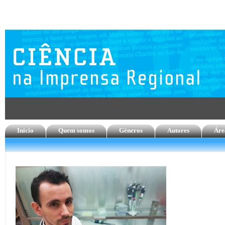
Início
Quem somos
Géneros
Autores
Áre