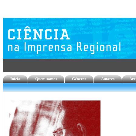
Início
Quem somos
Géneros
Autores
Áre