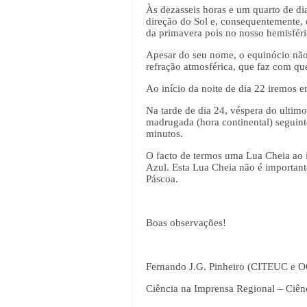
Às dezasseis horas e um quarto de dia
direção do Sol e, consequentemente, 
da primavera pois no nosso hemisfério
Apesar do seu nome, o equinócio não 
refração atmosférica, que faz com qu
Ao início da noite de dia 22 iremos e
Na tarde de dia 24, véspera do ultim
madrugada (hora continental) seguinte
minutos.
O facto de termos uma Lua Cheia ao i
Azul. Esta Lua Cheia não é important
Páscoa.
Boas observações!
Fernando J.G. Pinheiro (CITEUC e
Ciência na Imprensa Regional – Ciên