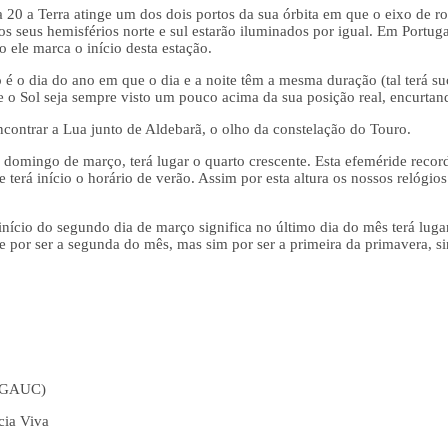
 20 a Terra atinge um dos dois portos da sua órbita em que o eixo de rot
os seus hemisférios norte e sul estarão iluminados por igual. Em Portu
 ele marca o início desta estação.
é o dia do ano em que o dia e a noite têm a mesma duração (tal terá suc
e o Sol seja sempre visto um pouco acima da sua posição real, encurtan
ncontrar a Lua junto de Aldebarã, o olho da constelação do Touro.
o domingo de março, terá lugar o quarto crescente. Esta efeméride reco
 terá início o horário de verão. Assim por esta altura os nossos relógio
nício do segundo dia de março significa no último dia do mês terá lu
e por ser a segunda do mês, mas sim por ser a primeira da primavera, 
 OGAUC)
cia Viva