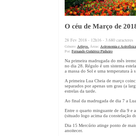
O céu de Março de 201
28 Fev 2018 - 12h16 - 3.680 caracteres
Género:
Artigos.
Áreas:
Astronomia e Astrofísic
Por:
Fernando Gutiérrez Pinheiro
Na primeira madrugada do mês iremos 
no dia 28. Régulo é um sistema estela
a massa do Sol e uma temperatura à s
A primeira Lua Cheia de março coinci
separados por apenas um grau (a larg
estrelas da tarde.
Ao final da madrugada de dia 7 a Lua
Entre o quarto minguante de dia 9 e 
(situado logo acima da constelação d
Dia 15 Mercúrio atinge ponto de maio
anoitecer.