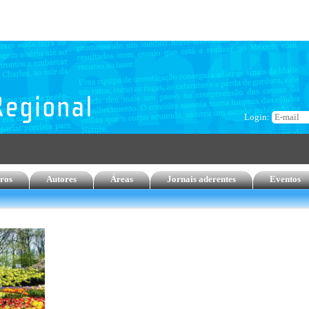
Login:
ros
Autores
Áreas
Jornais aderentes
Eventos