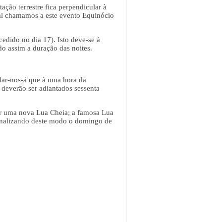
ação terrestre fica perpendicular à
gal chamamos a este evento Equinócio
edido no dia 17). Isto deve-se à
do assim a duração das noites.
rdar-nos-á que à uma hora da
s deverão ser adiantados sessenta
gar uma nova Lua Cheia; a famosa Lua
sinalizando deste modo o domingo de