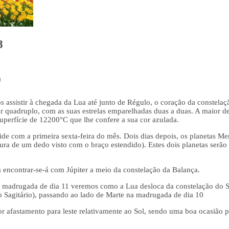
8
a
assistir à chegada da Lua até junto de Régulo, o coração da constelaçã
r quadruplo, com as suas estrelas emparelhadas duas a duas. A maior de
uperfície de 12200°C que lhe confere a sua cor azulada.
de com a primeira sexta-feira do mês. Dois dias depois, os planetas Me
ura de um dedo visto com o braço estendido). Estes dois planetas serã
 encontrar-se-á com Júpiter a meio da constelação da Balança.
a madrugada de dia 11 veremos como a Lua desloca da constelação do Se
o Sagitário), passando ao lado de Marte na madrugada de dia 10
r afastamento para leste relativamente ao Sol, sendo uma boa ocasião pa