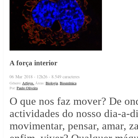
A força interior
06 Mar 2018 - 12h26 - 8.549 caracteres
Género:
Artigos.
Áreas:
Biologia
,
Bioquímica
Por:
Paulo Oliveira
O que nos faz mover? De ond
actividades do nosso dia-a-d
movimentar, pensar, amar, za