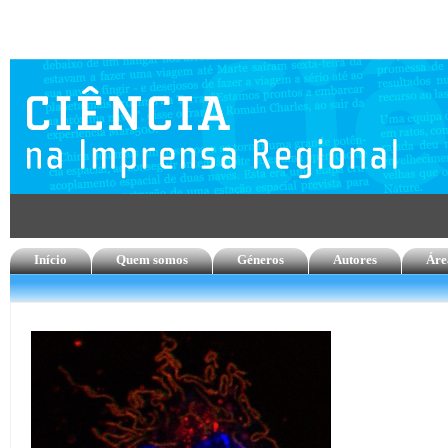
Início
Quem somos
Géneros
Autores
Áre