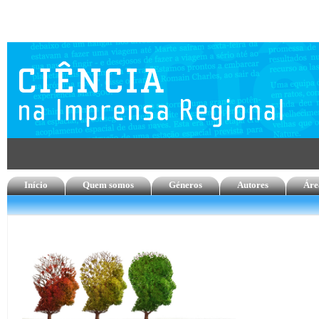
Início
Quem somos
Géneros
Autores
Áre