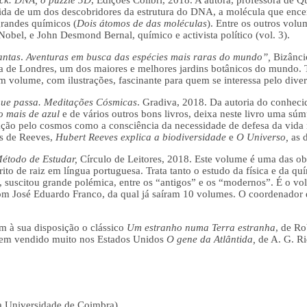
ida de um dos descobridores da estrutura do DNA, a molécula que encer
grandes químicos (
Dois átomos de das moléculas
). Entre os outros volu
Nobel, e John Desmond Bernal, químico e activista político (vol. 3).
antas
.
Aventuras em busca das espécies mais raras do mundo”,
Bizâncio
ia de Londres, um dos maiores e melhores jardins botânicos do mundo. 
Um volume, com ilustrações, fascinante para quem se interessa pelo dive
ue passa. Meditações Cósmicas
. Gradiva, 2018. Da autoria do conhecid
 mais de azul
e de vários outros bons livros, deixa neste livro uma súm
ração pelo cosmos como a consciência da necessidade de defesa da vida
s de Reeves,
Hubert Reeves explica a biodiversidade
e
O Universo,
as 
étodo de Estudar,
Círculo de Leitores, 2018. Este volume é uma das ob
rito de raiz em língua portuguesa. Trata tanto o estudo da física e da q
 suscitou grande polémica, entre os “antigos” e os “modernos”. É o vo
 José Eduardo Franco, da qual já saíram 10 volumes. O coordenador d
tem à sua disposição o clássico
Um estranho numa Terra estranha
, de Ro
em vendido muito nos Estados Unidos
O gene da Atlântida,
de A. G. Ri
 da Universidade de Coimbra)