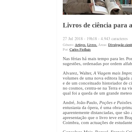
Livros de ciência para a
27 Jul 2018 - 19h18 - 4.943 caracteres
Género:
Artigos.
Livros.
Áreas:
Divulgação cientí
Por:
Carlos Fiolhais
Nas férias há mais tempo para ler. Po
sugestões, ordenadas por ordem alfab
Alvarez, Walter,
A Viagem mais Impro
volumes de uma nova editora ligada 
e de um conceituado historiador de ci
no cosmos, centra-se na Terra e na v
qual foi a queda de um grande meteor
André, João-Paulo,
Poções e Paixões
entusiasta da ópera, é uma obra-prima
aparentemente distanciadas, que são 
apresentação que o livro teve em Bra
Coimbra, com actuações de estudante
Gonçalves-Maia, Raquel,
Francis Cr