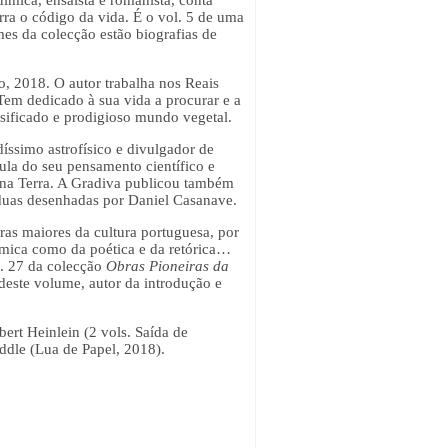
ra o código da vida. É o vol. 5 de uma
mes da colecção estão biografias de
, 2018. O autor trabalha nos Reais
Tem dedicado à sua vida a procurar e a
rsificado e prodigioso mundo vegetal.
íssimo astrofísico e divulgador de
ula do seu pensamento científico e
 na Terra. A Gradiva publicou também
duas desenhadas por Daniel Casanave.
ras maiores da cultura portuguesa, por
uímica como da poética e da retórica…
l. 27 da colecção
Obras Pioneiras da
este volume, autor da introdução e
bert Heinlein (2 vols. Saída de
ddle (Lua de Papel, 2018).