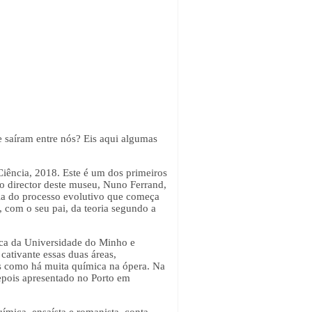
ue saíram entre nós? Eis aqui algumas
 Ciência, 2018. Este é um dos primeiros
o director deste museu, Nuno Ferrand,
ória do processo evolutivo que começa
 com o seu pai, da teoria segundo a
ica da Universidade do Minho e
cativante essas duas áreas,
os como há muita química na ópera. Na
depois apresentado no Porto em
uímica, ensaísta e romanista, conta