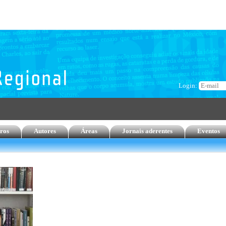
Login:
ros
Autores
Áreas
Jornais aderentes
Eventos