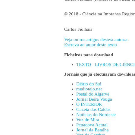
© 2018 - Ciência na Imprensa Region
Carlos Fiolhais
Veja outros artigos deste/a autor/a.
Escreva ao autor deste texto
Ficheiros para download
TEXTO - LIVROS DE CIÊNCIA
Jornais que já efectuaram download
Diário do Sul
mediotejo.net
Postal do Algarve
Jornal Beira Vouga
O INTERIOR
Gazeta das Caldas
Notícias do Nordeste
Voz de Mira
Penacova Actual
Jornal da Batalha
Voz de Cambra