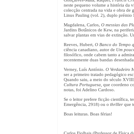
neste pequeno volume a história da v
colecção centrada na vida e obra de 
Linus Pauling (vol. 2), duplo prémio 
Magdalena, Carlos,
O messias das Pl
Jardins Botânicos de Kew, na perifer
salvar plantas em vias de extinção. 
Reeves, Hubert,
O Banco do Tempo q
ciência canadiano, autor de
Um pouco
filosófico, onde cabem tanto a admi
recentemente duas bandas desenhada
Verney, Luís António.
O Verdadeiro M
ser a primeiro tratado pedagógico esc
Quando saiu, a meio do século XVIII,
Cultura Portuguesa,
que coordeno com
notas, foi Adelino Cardoso.
Se o leitor prefere ficção científica, 
Emergência, 2918) ou o
thrlller
que t
Boas leituras. Boas férias!
Carlos Fiolhais (Professor de Física