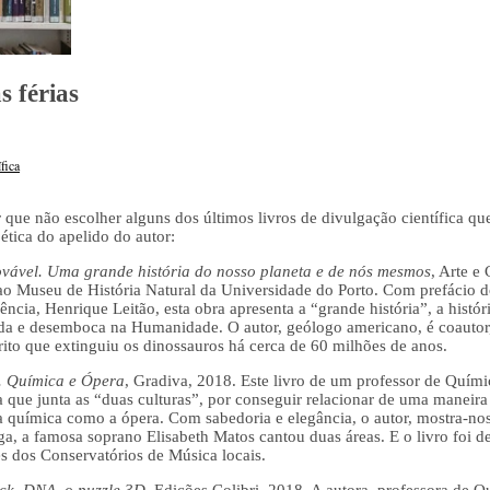
s férias
fica
r que não escolher alguns dos últimos livros de divulgação científica q
ética do apelido do autor:
vável. Uma grande história do nosso planeta e de nós mesmos
, Arte e
ao Museu de História Natural da Universidade do Porto. Com prefácio d
ência, Henrique Leitão, esta obra apresenta a “grande história”, a hist
ida e desemboca na Humanidade. O autor, geólogo americano, é coautor,
ito que extinguiu os dinossauros há cerca de 60 milhões de anos.
. Química e Ópera
, Gradiva, 2018. Este livro de um professor de Quím
 que junta as “duas culturas”, por conseguir relacionar de uma maneira 
a química como a ópera. Com sabedoria e elegância, o autor, mostra-n
ga, a famosa soprano Elisabeth Matos cantou duas áreas. E o livro foi 
s dos Conservatórios de Música locais.
ick. DNA, o puzzle 3D
, Edições Colibri, 2018. A autora, professora de Q