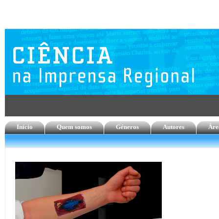
Início
Quem somos
Géneros
Autores
Áre