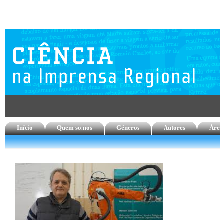
Início
Quem somos
Géneros
Autores
Áre