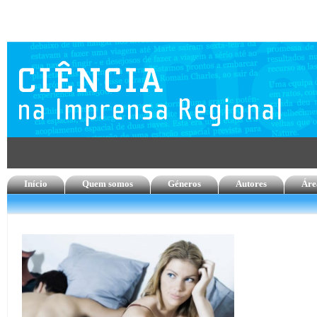
Início
Quem somos
Géneros
Autores
Áre