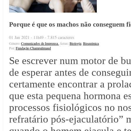
Porque é que os machos não conseguem fi
01 Jan 2021 - 11h49 - 7.815 caracteres
Género:
Comunicados de Imprensa.
Áreas:
Biologia
,
Bioquímica
Por:
Fundação Champalimaud
Se escrever num motor de bu
de esperar antes de consegui
certamente encontrar a prolac
que esta pequena hormona es
processos fisiológicos no nos
refratário pós-ejaculatório” 
quando o homem ejacula e te