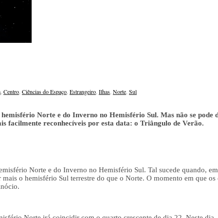
a
,
Centro
,
Ciências do Espaço
,
Estrangeiro
,
Ilhas
,
Norte
,
Sul
 hemisfério Norte e do Inverno no Hemisfério Sul. Mas não se pode 
ais facilmente reconhecíveis por esta data: o Triângulo de Verão.
hemisfério Norte e do Inverno no Hemisfério Sul. Tal sucede quando, 
ar mais o hemisfério Sul terrestre do que o Norte. O momento em que os
nócio.
fério Norte irá coincidir com o quarto crescente de dia 22. Neste dia, 