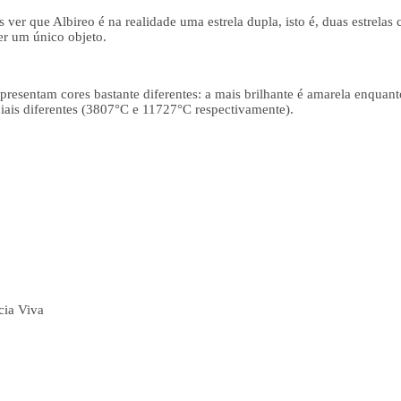
r que Albireo é na realidade uma estrela dupla, isto é, duas estrelas 
er um único objeto.
presentam cores bastante diferentes: a mais brilhante é amarela enquanto
ciais diferentes (3807°C e 11727°C respectivamente).
cia Viva