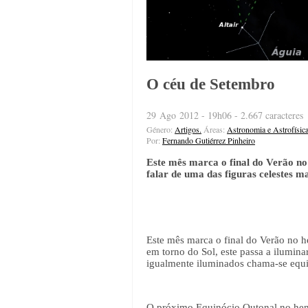
O céu de Setembro
29 Ago 2012 - 19h06 - 2.667 caracteres
Género:
Artigos.
Áreas:
Astronomia e Astrofísic
Por:
Fernando Gutiérrez Pinheiro
Este mês marca o final do Verão no
falar de uma das figuras celestes m
Este mês marca o final do Verão no 
em torno do Sol, este passa a ilumin
igualmente iluminados chama-se equi
O próximo Equinócio Outonal no hemis