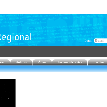
Login:
ros
Autores
Áreas
Jornais aderentes
Eventos