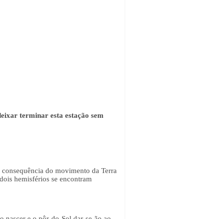
deixar terminar esta estação sem
em consequência do movimento da Terra
 dois hemisférios se encontram
o nascer e o pôr-do-Sol dar-se-ão ao