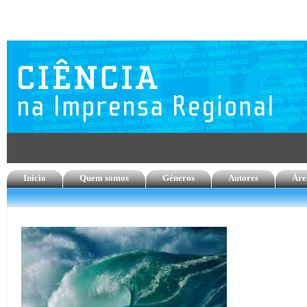
Início
Quem somos
Géneros
Autores
Áre