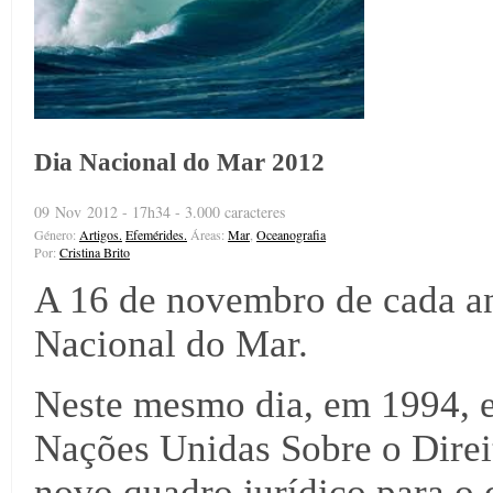
Dia Nacional do Mar 2012
09 Nov 2012 - 17h34 - 3.000 caracteres
Género:
Artigos.
Efemérides.
Áreas:
Mar
,
Oceanografia
Por:
Cristina Brito
A 16 de novembro de cada an
Nacional do Mar.
Neste mesmo dia, em 1994, 
Nações Unidas Sobre o Direi
novo quadro jurídico para o 