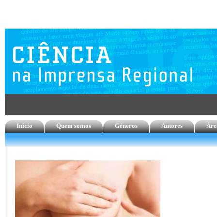
Início
Quem somos
Géneros
Autores
Áre