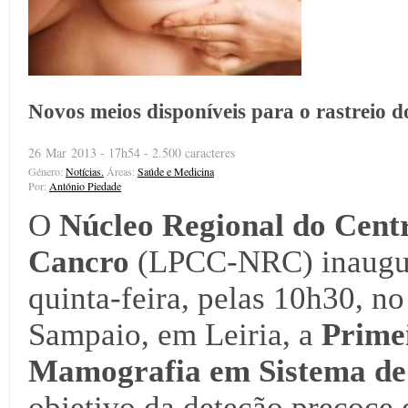
Novos meios disponíveis para o rastreio
26 Mar 2013 - 17h54 - 2.500 caracteres
Género:
Notícias.
Áreas:
Saúde e Medicina
Por:
António Piedade
O
Núcleo Regional do Cent
Cancro
(LPCC-NRC) inaugur
quinta-feira, pelas 10h30, n
Sampaio, em Leiria, a
Prime
Mamografia em Sistema de 
objetivo da deteção precoc