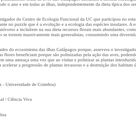
odo o ano e em todas as ilhas, independentemente da dieta típica dos s
stigador do Centro de Ecologia Funcional da UC que participou no est
nte no puzzle que é a evolução e a ecologia das espécies insulares. A e
anívoros a incluírem na sua dieta recursos florais mais abundantes, com
os se tornem massivamente mais generalistas, consumindo uma diversida
ades do ecossistema das ilhas Galápagos porque, assevera o investigad
as flores beneficiam porque são polinizadas pela ação das aves, podend
ém uma ameaça uma vez que ao visitar e polinizar as plantas introduzi
 acelerar a progressão de plantas invasoras e a destruição dos habitats
sa - Universidade de Coimbra)
al / Ciência Viva
mbra