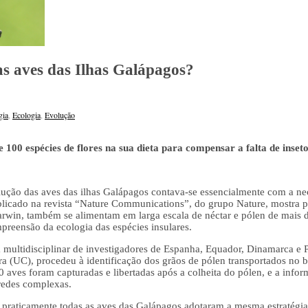
s aves das Ilhas Galápagos?
gia
,
Ecologia
,
Evolução
100 espécies de flores na sua dieta para compensar a falta de insetos
volução das aves das ilhas Galápagos contava-se essencialmente com a ne
icado na revista “Nature Communications”, do grupo Nature, mostra pela
arwin, também se alimentam em larga escala de néctar e pólen de mais d
reensão da ecologia das espécies insulares.
multidisciplinar de investigadores de Espanha, Equador, Dinamarca e P
 (UC), procedeu à identificação dos grãos de pólen transportados no b
 aves foram capturadas e libertadas após a colheita do pólen, e a info
 redes complexas.
 praticamente todas as aves das Galápagos adotaram a mesma estratégia