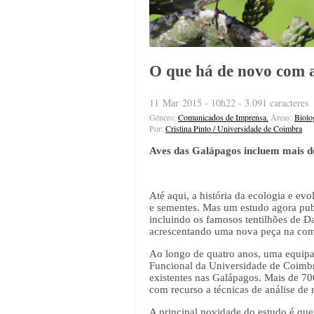
O que há de novo com a
11 Mar 2015 - 10h22 - 3.091 caracteres
Género:
Comunicados de Imprensa.
Áreas:
Biolo
Por:
Cristina Pinto / Universidade de Coimbra
Aves das Galápagos incluem mais de 
Até aqui, a história da ecologia e e
e sementes. Mas um estudo agora publ
incluindo os famosos tentilhões de D
acrescentando uma nova peça na comp
Ao longo de quatro anos, uma equipa 
Funcional da Universidade de Coimbra
existentes nas Galápagos. Mais de 700
com recurso a técnicas de análise de
A principal novidade do estudo é que