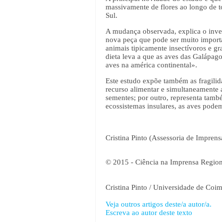
massivamente de flores ao longo de t
Sul.
A mudança observada, explica o inve
nova peça que pode ser muito importa
animais tipicamente insectívoros e gr
dieta leva a que as aves das Galápag
aves na américa continental».
Este estudo expõe também as fragilid
recurso alimentar e simultaneamente 
sementes; por outro, representa tamb
ecossistemas insulares, as aves podem
Cristina Pinto (Assessoria de Impren
© 2015 - Ciência na Imprensa Region
Cristina Pinto / Universidade de Coi
Veja outros artigos deste/a autor/a.
Escreva ao autor deste texto