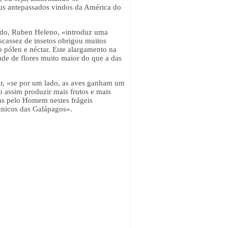
eus antepassados vindos da América do
udo, Ruben Heleno, «introduz uma
scassez de insetos obrigou muitos
o pólen e néctar. Este alargamento na
de de flores muito maior do que a das
or, «se por um lado, as aves ganham um
o assim produzir mais frutos e mais
das pelo Homem nestes frágeis
 únicos das Galápagos».