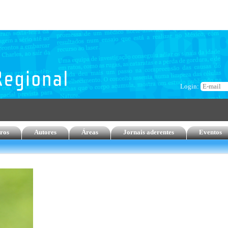
Login:
ros
Autores
Áreas
Jornais aderentes
Eventos