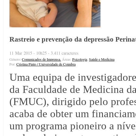
Rastreio e prevenção da depressão Perina
11 Mar 2015 - 10h25 - 3.411 caracteres
Género:
Comunicados de Imprensa.
Áreas:
Psicologia
,
Saúde e Medicina
Por:
Cristina Pinto / Universidade de Coimbra
Uma equipa de investigadore
da Faculdade de Medicina d
(FMUC), dirigido pelo profe
acaba de obter um financiame
um programa pioneiro a nível