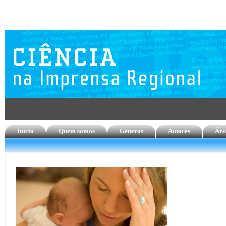
Início
Quem somos
Géneros
Autores
Áre