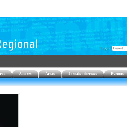
Login:
ros
Autores
Áreas
Jornais aderentes
Eventos