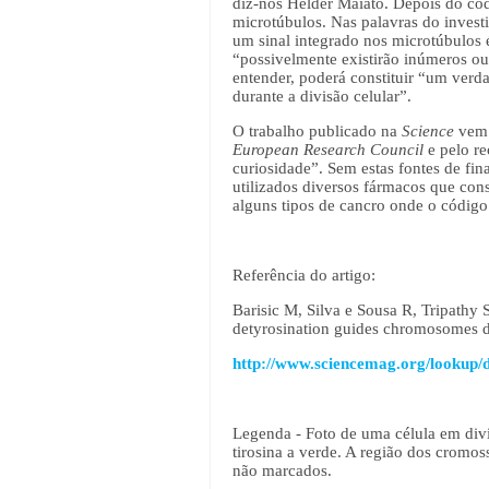
diz-nos Helder Maiato. Depois do cód
microtúbulos. Nas palavras do invest
um sinal integrado nos microtúbulos 
“possivelmente existirão inúmeros ou
entender, poderá constituir “um verd
durante a divisão celular”.
O trabalho publicado na
Science
vem 
European Research Council
e pelo re
curiosidade”. Sem estas fontes de fina
utilizados diversos fármacos que con
alguns tipos de cancro onde o código 
Referência do artigo:
Barisic M, Silva e Sousa R, Tripath
detyrosination guides chromosomes du
http://www.sciencemag.org/lookup/d
Legenda - Foto de uma célula em divi
tirosina a verde. A região dos cromo
não marcados.