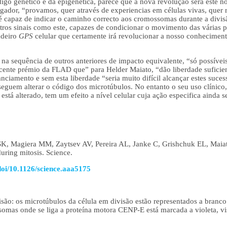
igo genético e da epigenética, parece que a nova revolução será este n
igador, “provamos, quer através de experiencias em células vivas, quer
é capaz de indicar o caminho correcto aos cromossomas durante a divisã
tros sinais como este, capazes de condicionar o movimento das várias p
adeiro
GPS
celular que certamente irá revolucionar a nosso conhecime
na sequência de outros anteriores de impacto equivalente, “só possívei
cente prémio da FLAD que” para Helder Maiato, “dão liberdade suficie
nciamento e sem esta liberdade “seria muito difícil alcançar estes suces
seguem alterar o código dos microtúbulos. No entanto o seu uso clínic
está alterado, tem um efeito a nível celular cuja ação especifica ainda
y SK, Magiera MM, Zaytsev AV, Pereira AL, Janke C, Grishchuk EL, Maia
ring mitosis. Science.
oi/10.1126/science.aaa5175
são: os microtúbulos da célula em divisão estão representados a branc
ssomas onde se liga a proteína motora CENP-E está marcada a violeta, v