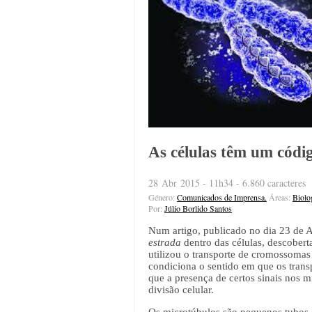
As células têm um códi
28 Abr 2015 - 11h34 - 6.860 caracteres
Género:
Comunicados de Imprensa.
Áreas:
Biolo
Por:
Júlio Borlido Santos
Num artigo, publicado no dia 23 de A
estrada
dentro das células, descober
utilizou o transporte de cromossoma
condiciona o sentido em que os transp
que a presença de certos sinais nos 
divisão celular.