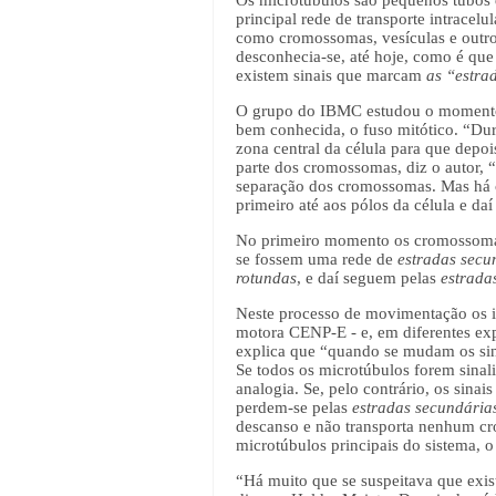
Os microtúbulos são pequenos tubos q
principal rede de transporte intracel
como cromossomas, vesículas e outro
desconhecia-se, até hoje, como é que
existem sinais que marcam
as “estra
O grupo do IBMC estudou o momento d
bem conhecida, o fuso mitótico. “Dur
zona central da célula para que depoi
parte dos cromossomas, diz o autor, “
separação dos cromossomas. Mas há 
primeiro até aos pólos da célula e daí
No primeiro momento os cromossomas
se fossem uma rede de
estradas secu
rotundas
,
e daí seguem pelas
estrada
Neste processo de movimentação os i
motora CENP-E - e, em diferentes exp
explica que “quando se mudam os sina
Se todos os microtúbulos forem sina
analogia. Se, pelo contrário, os sina
perdem-se pelas
estradas secundária
descanso e não transporta nenhum cro
microtúbulos principais do sistema, 
“Há muito que se suspeitava que exi