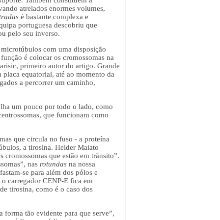
 suporte. Também constituem a
levando atrelados enormes volumes,
tradas
é bastante complexa e
equipa portuguesa descobriu que
u pelo seu inverso.
e microtúbulos com uma disposição
ja função é colocar os cromossomas na
arisic, primeiro autor do artigo. Grande
 a placa equatorial, até ao momento da
igados a percorrer um caminho,
alha um pouco por todo o lado, como
s centrossomas, que funcionam como
s que circula no fuso - a proteína
bulos, a tirosina. Helder Maiato
os cromossomas que estão em trânsito”.
ossomas”, nas
rotundas
na nossa
afastam-se para além dos pólos e
a, o carregador CENP-E fica em
de tirosina, como é o caso dos
 forma tão evidente para que serve”,