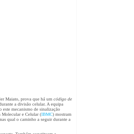
der Maiato, prova que há um
código de
ante a divisão celular. A equipa
o este mecanismo de sinalização
 Molecular e Celular (
IBMC
) mostram
mas qual o caminho a seguir durante a