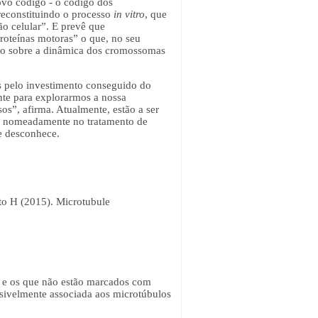
ovo código - o código dos
 reconstituindo o processo
in vitro
, que
o celular”. E prevê que
roteínas motoras” o que, no seu
nto sobre a dinâmica dos cromossomas
s pelo investimento conseguido do
nte para explorarmos a nossa
sos”, afirma. Atualmente, estão a ser
o, nomeadamente no tratamento de
 se desconhece.
to H (2015). Microtubule
o e os que não estão marcados com
isivelmente associada aos microtúbulos