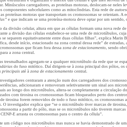
ue estruturam e organizam o interior das células e que lhes servem de
ular. Minúsculos carregadores, as proteínas motoras, deslocam-se neles 
s componentes subcelulares como as mitocôndrias. Esta rede de
autoes
 as proteínas motoras que transportam os cromossomas se orientam. A 
das”
e que indicam se uma proteína-motora deve optar por um sentido, o
a divisão celular, altura em que as células formam uma nova rede d
ante a divisão das células estabelece-se uma rede de microtúbulos, cu
s se separem equitativamente entre duas células filhas”, explica Marin B
fica, desde início, estacionado na zona central dessa rede” de estradas,
cromossomas que ficam fora dessa z
ona de estacionamento
, sendo obr
 para a zona central.
 tresmalhados agregam-se a qualquer microtúbulo da rede que se esp
ndárias
do fuso mitótico. Daí dirigem-se à zona principal dos pólos, o
s principais
até à
zona de estacionamento
central.
nvestigadores centraram a atenção num dos carregadores dos cromossoma
eriências, adicionaram e removeram seletivamente um sinal aos microtú
is ao longo dos microtúbulos, altera-se completamente a circulação d
lizados com tirosina os cromossomas ficam bloqueados perto dos centr
is de tirosina forem removidos de todo o fuso mitótico, os cromossomas 
s
. O investigador explica que “se o microtúbulo tiver marcas de tirosin
mossoma a partir do pólo, mas se os microtúbulos não tiverem marcas 
o CENP-E arrasta os cromossomas para o centro da célula”.
ste um código nos microtúbulos mas nunca se havia demonstrado de uma