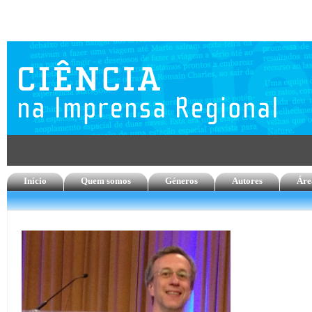
Início
Quem somos
Géneros
Autores
Áre