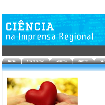
Início
Quem somos
Géneros
Autores
Áre