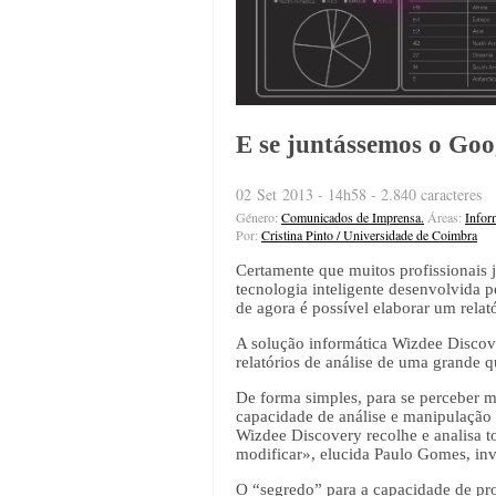
E se juntássemos o Goog
02 Set 2013 - 14h58 - 2.840 caracteres
Género:
Comunicados de Imprensa.
Áreas:
Infor
Por:
Cristina Pinto / Universidade de Coimbra
Certamente que muitos profissionais 
tecnologia inteligente desenvolvida 
de agora é possível elaborar um relat
A solução informática Wizdee Discov
relatórios de análise de uma grande 
De forma simples, para se perceber m
capacidade de análise e manipulação
Wizdee Discovery recolhe e analisa t
modificar», elucida Paulo Gomes, in
O “segredo” para a capacidade de pr