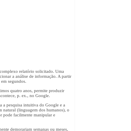
 complexo relatório solicitado. Uma
ionar a análise de informação. A partir
s, em segundos.
timos quatro anos, permite produzir
contece, p. ex., no Google.
 a pesquisa intuitiva do Google e a
em natural (linguagem dos humanos), o
or pode facilmente manipular e
lmente demorariam semanas ou meses,