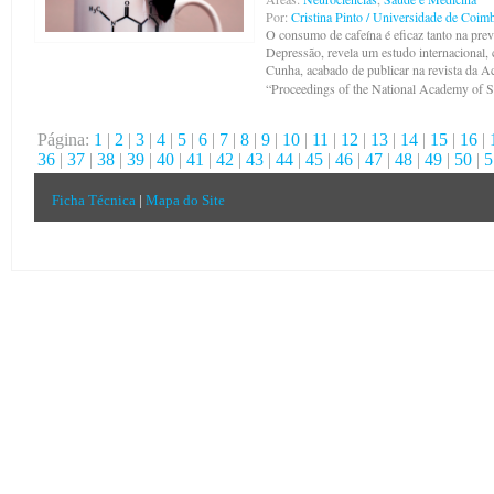
Por:
Cristina Pinto / Universidade de Coim
O consumo de cafeína é eficaz tanto na pre
Depressão, revela um estudo internacional
Cunha, acabado de publicar na revista da 
“Proceedings of the National Academy of S
Página:
1
|
2
|
3
|
4
|
5
|
6
|
7
|
8
|
9
|
10
|
11
|
12
|
13
|
14
|
15
|
16
|
36
|
37
|
38
|
39
|
40
|
41
|
42
|
43
|
44
|
45
|
46
|
47
|
48
|
49
|
50
|
5
Ficha Técnica
|
Mapa do Site