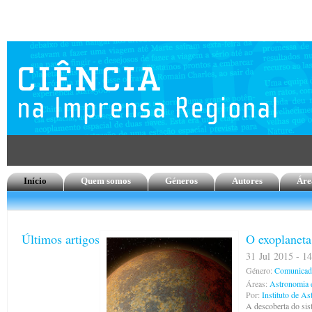
Início
Quem somos
Géneros
Autores
Áre
Últimos artigos
O exoplaneta
31 Jul 2015 - 14
Género:
Comunicado
Áreas:
Astronomia e
Por:
Instituto de As
A descoberta do sis