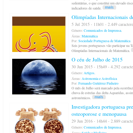
sedentárias, o que constitui um elevado risco
indicadores de saúde.
Olimpíadas Internacionais 
5 Jul 2015 - 11h01 - 2.449 caracter
Género:
Comunicados de Imprensa.
Áreas:
Matemática
Por:
Sociedade Portuguesa de Matemática
Seis jovens portugueses vão participar na Ta
Olimpíadas Internacionais de Matemática.
O céu de Julho de 2015
30 Jun 2015 - 15h49 - 4.292 caracte
Género:
Artigos.
Áreas:
Astronomia e Astrofísica
Por:
Fernando Gutiérrez Pinheiro
O mês de Julho será marcado pela ocorrênci
chuva de estrelas das delta Aquaridas, ass
astronómicos.
Investigadora portuguesa pr
osteoporose e menopausa
29 Jun 2016 - 14h44 - 2.889 caracte
Género:
Comunicados de Imprensa.
Áreas:
Saúde e Medicina