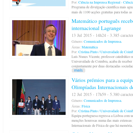
Por:
Ciência na Imprensa Regional - Ciênci
Programa de divulgação científica mais agua
mais de 1100 acções gratuitas para todas as
Matemático português receb
internacional Lagrange
13 Jul 2015 - 14h24 - 3.385 caracte
Género:
Comunicados de Imprensa.
Áreas:
Matemática
Por:
Cristina Pinto / Universidade de Coim
Luís Nunes Vicente, professor catedrático
Universidade de Coimbra, acaba de receber 
conjuntamente por duas destacadas sociedade
Vários prémios para a equip
Olimpíadas Internacionais d
12 Jul 2015 - 17h59 - 5.380 caracte
Género:
Comunicados de Imprensa.
Áreas:
Física
Por:
Cristina Pinto / Universidade de Coim
Equipa portuguesa regressa a Lisboa com u
menções honrosas numa das mais extensas 
Internacionais de Física de que há memória.