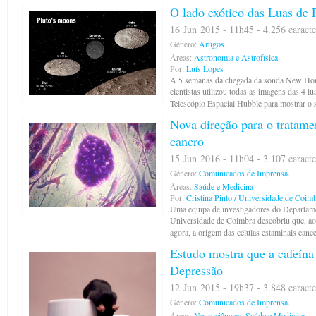
O lado exótico das Luas de 
16 Jun 2015 - 11h45 - 4.256 caracte
Género:
Artigos.
Áreas:
Astronomia e Astrofísica
Por:
Luís Lopes
A 5 semanas da chegada da sonda New Hori
cientistas utilizou todas as imagens das 4 l
Telescópio Espacial Hubble para mostrar o s
Nova direção para o tratamen
cancro
15 Jun 2016 - 11h04 - 3.107 caracte
Género:
Comunicados de Imprensa.
Áreas:
Saúde e Medicina
Por:
Cristina Pinto / Universidade de Coim
Uma equipa de investigadores do Departame
Universidade de Coimbra descobriu que, ao 
agora, a origem das células estaminais cance
Estudo mostra que a cafeína
Depressão
12 Jun 2015 - 19h37 - 3.848 caracte
Género:
Comunicados de Imprensa.
Áreas:
Neurociências
,
Saúde e Medicina