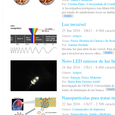
Por:
Cristina Pinto / Universidade de Coim
A Investigadora portuguesa Ana Maria Silva
por estudo do metabolismo ósseo no âmbit
Luz invisível
25 Jun 2016 - 18h11 - 4.968 caracte
Género:
Artigos.
Áreas:
Física
,
História da Ciência e da Tecn
Por:
António Piedade
Há mais luz para além da luz visível. Para a
que é invisível aos nossos olhos.
Novo LED emissor de luz b
24 Jun 2016 - 15h11 - 6.406 caracte
Género:
Artigos.
Áreas:
Energia
,
Física
,
Materiais
Por:
Maria Rute Ferreira André
Investigação do CICECO, Universidade de A
fontes de iluminação de luz branca.
Nanopartículas para tratar t
22 Jun 2016 - 11h37 - 2.508 caracte
Género:
Comunicados de Imprensa.
Áreas:
Neurociências
,
Saúde e Medicina