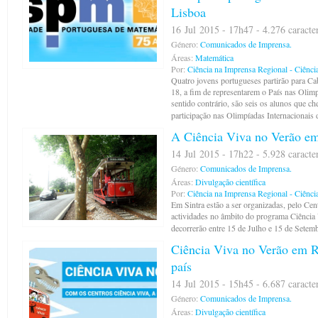
Lisboa
16 Jul 2015 - 17h47 - 4.276 caracte
Género:
Comunicados de Imprensa.
Áreas:
Matemática
Por:
Ciência na Imprensa Regional - Ciênci
Quatro jovens portugueses partirão para C
18, a fim de representarem o País nas Oli
sentido contrário, são seis os alunos que ch
participação nas Olimpíadas Internacionais
A Ciência Viva no Verão em
14 Jul 2015 - 17h22 - 5.928 caracte
Género:
Comunicados de Imprensa.
Áreas:
Divulgação científica
Por:
Ciência na Imprensa Regional - Ciênci
Em Sintra estão a ser organizadas, pelo Cen
actividades no âmbito do programa Ciência
decorrerão entre 15 de Julho e 15 de Setem
Ciência Viva no Verão em R
país
14 Jul 2015 - 15h45 - 6.687 caracte
Género:
Comunicados de Imprensa.
Áreas:
Divulgação científica