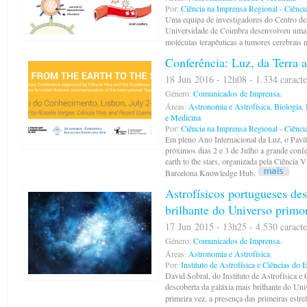
Por:
Ciência na Imprensa Regional - Ciênci
Uma equipa de investigadores do Centro de 
Universidade de Coimbra desenvolveu uma n
moléculas terapêuticas a tumores cerebrais 
Conferência: Luz, da Terra a
18 Jun 2016 - 12h08 - 1.334 caracte
Género:
Comunicados de Imprensa.
Áreas:
Astronomia e Astrofísica
,
Biologia
,
e Medicina
Por:
Ciência na Imprensa Regional - Ciênci
Em pleno Ano Internacional da Luz, o Pavi
próximos dias 2 e 3 de Julho a grande confe
earth to the stars, organizada pela Ciência
Barcelona Knowledge Hub.
Astrofísicos portugueses de
brilhante do Universo primo
17 Jun 2015 - 13h25 - 4.530 caracte
Género:
Comunicados de Imprensa.
Áreas:
Astronomia e Astrofísica
Por:
Instituto de Astrofísica e Ciências do 
David Sobral, do Instituto de Astrofísica e 
descoberta da galáxia mais brilhante do Uni
primeira vez, a presença das primeiras estr