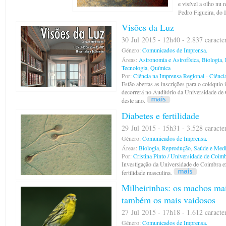
e visível a olho nu 
Pedro Figueira, do I
Visões da Luz
30 Jul 2015 - 12h40 - 2.837 caracte
Género:
Comunicados de Imprensa.
Áreas:
Astronomia e Astrofísica
,
Biologia
,
Tecnologia
,
Química
Por:
Ciência na Imprensa Regional - Ciênci
Estão abertas as inscrições para o colóquio 
decorrerá no Auditório da Universidade de
deste ano.
Diabetes e fertilidade
29 Jul 2015 - 15h31 - 3.528 caracte
Género:
Comunicados de Imprensa.
Áreas:
Biologia
,
Reprodução
,
Saúde e Medi
Por:
Cristina Pinto / Universidade de Coim
Investigação da Universidade de Coimbra ex
fertilidade masculina.
Milheirinhas: os machos mai
também os mais vaidosos
27 Jul 2015 - 17h18 - 1.612 caracte
Género:
Comunicados de Imprensa.