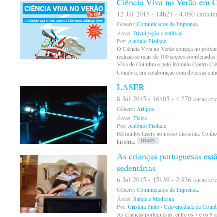
Ciência Viva no Verão em 
12 Jul 2015 - 14h21 - 4.050 caracte
Género:
Comunicados de Imprensa.
Áreas:
Divulgação científica
Por:
António Piedade
O Ciência Viva no Verão começa no próxim
realizar-se mais de 100 acções coordenadas 
Viva de Coimbra e pelo Rómulo Centro Ciê
Coimbra, em colaboração com diversas entid
LASER
8 Jul 2015 - 16h05 - 4.270 caracter
Género:
Artigos.
Áreas:
Física
Por:
António Piedade
Há muitos lasers no nosso dia-a-dia. Conh
história.
As crianças portuguesas est
sedentárias
6 Jul 2015 - 15h39 - 2.836 caracter
Género:
Comunicados de Imprensa.
Áreas:
Saúde e Medicina
Por:
Cristina Pinto / Universidade de Coim
As crianças portuguesas, entre os 7 e os 9 