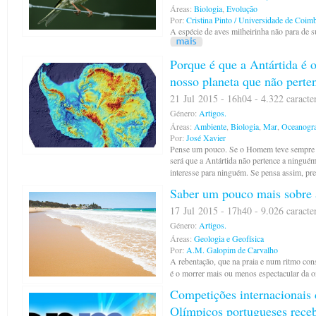
Áreas:
Biologia
,
Evolução
Por:
Cristina Pinto / Universidade de Coim
A espécie de aves milheirinha não para de s
Porque é que a Antártida é 
nosso planeta que não pert
21 Jul 2015 - 16h04 - 4.322 caracte
Género:
Artigos.
Áreas:
Ambiente
,
Biologia
,
Mar
,
Oceanogra
Por:
José Xavier
Pense um pouco. Se o Homem teve sempre o d
será que a Antártida não pertence a ningué
interesse para ninguém. Se pensa assim, pre
Saber um pouco mais sobre 
17 Jul 2015 - 17h40 - 9.026 caracte
Género:
Artigos.
Áreas:
Geologia e Geofísica
Por:
A.M. Galopim de Carvalho
A rebentação, que na praia e num ritmo cons
é o morrer mais ou menos espectacular da 
Competições internacionais 
Olímpicos portugueses rec