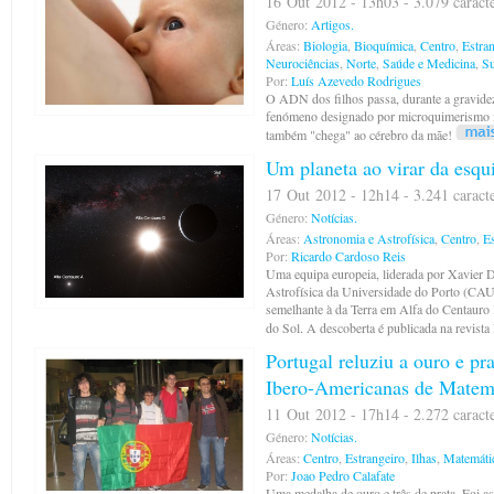
16 Out 2012 - 13h03 - 3.079 caract
Género:
Artigos.
Áreas:
Biologia
,
Bioquímica
,
Centro
,
Estra
Neurociências
,
Norte
,
Saúde e Medicina
,
Su
Por:
Luís Azevedo Rodrigues
O ADN dos filhos passa, durante a gravide
fenómeno designado por microquimerismo f
também "chega" ao cérebro da mãe!
Um planeta ao virar da esqu
17 Out 2012 - 12h14 - 3.241 caract
Género:
Notícias.
Áreas:
Astronomia e Astrofísica
,
Centro
,
Es
Por:
Ricardo Cardoso Reis
Uma equipa europeia, liderada por Xavier
Astrofísica da Universidade do Porto (CAU
semelhante à da Terra em Alfa do Centauro 
do Sol. A descoberta é publicada na revista
Portugal reluziu a ouro e pr
Ibero-Americanas de Matem
11 Out 2012 - 17h14 - 2.272 caract
Género:
Notícias.
Áreas:
Centro
,
Estrangeiro
,
Ilhas
,
Matemáti
Por:
Joao Pedro Calafate
Uma medalha de ouro e três de prata. Foi a