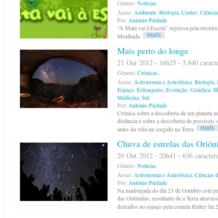
Género:
Notícias.
Áreas:
Ambiente
,
Biologia
,
Centro
,
Ciência
Por:
António Piedade
“A Mata vai à Escola” regressa pela terceira
Mealhada.
Mais perto do longe
21 Out 2012 - 16h25 - 3.840 caract
Género:
Crónicas.
Áreas:
Astronomia e Astrofísica
,
Biologia
,
Espaço
,
Estrangeiro
,
Evolução
,
Genética
,
Il
Medicina
,
Sul
Por:
António Piedade
Crónica sobre a descoberta de um planeta nu
distância e sobre a descoberta de possíveis
antes da vida ter surgido na Terra.
Chuva de estrelas das Orión
20 Out 2012 - 20h41 - 636 caracter
Género:
Notícias.
Áreas:
Astronomia e Astrofísica
,
Ciências 
Por:
António Piedade
Na madrugada do dia 21 de Outubro está pre
das Oriónidas, resultante de a Terra atraves
deixados no espaço pela cometa Halley há 2