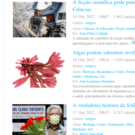
A ficção científica pode pot
Ciências
19 Out 2012 - 18h07 - 1.662 caract
Género:
Artigos.
Áreas:
Ciências de Educação
,
Ficção científ
Por:
Joao Pedro Calafate
A utilização de conteúdos de ficção científic
aprendizagem e a motivação dos alunos.
Algas podem substituir ervil
18 Out 2012 - 19h14 - 1.624 caract
Género:
Artigos.
Áreas:
Biologia
,
Bioquímica
,
Centro
,
Estra
Saúde e Medicina
,
Sul
Por:
João Lourenço Monteiro
Na costa portuguesa existem algas marinha
alimentar em substituição de leguminosas e 
a saúde, principalmente nas doenças cardiov
A verdadeira história da S
17 Out 2012 - 18h12 - 3.215 caract
Género:
Artigos.
Áreas:
Biologia
,
Centro
,
Estrangeiro
,
Ilhas
,
Medicina
,
Sul
Por:
Maria João Pratt