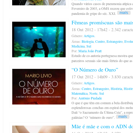
Quando vários casos de pneumonia atípica 
Fevereiro de 2003, a OMS receou que estiv
pandemia de gripe do séc. XXI.
Fêmeas promíscuas são mais 
18 Out 2012 - 17h42 - 2.342 caract
Género:
Artigos.
Áreas:
Biologia
,
Centro
,
Estrangeiro
,
Evolu
Medicina
,
Sul
Por:
Maria João Pratt
Estudo de co-autoria portuguesa mostra que
parceiros sexuais são mais férteis do que 
“O Número de Ouro”
17 Out 2012 - 14h09 - 3.830 caract
Género:
Artigos.
Áreas:
Centro
,
Estrangeiro
,
História
,
Histór
Matemática
,
Norte
,
Sul
Por:
António Piedade
O que é que têm em comum a bela distribuiç
esplendorosas conchas em espiral dos molu
Dali “o Sacramento da Última Ceia”, a repr
galáxias? O “número de ouro”.
Mãe é mãe e com o ADN do 