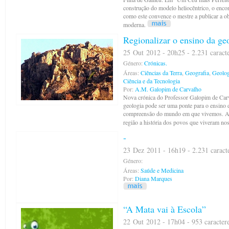
construção do modelo heliocêntrico, o enco
como este convence o mestre a publicar a o
moderna.
Regionalizar o ensino da ge
25 Out 2012 - 20h25 - 2.231 caract
Género:
Crónicas.
Áreas:
Ciências da Terra
,
Geografia
,
Geolog
Ciência e da Tecnologia
Por:
A.M. Galopim de Carvalho
Nova crónica do Professor Galopim de Car
geologia pode ser uma ponte para o ensino d
compreensão do mundo em que vivemos. Apr
região a história dos povos que viveram nos
-
23 Dez 2011 - 16h19 - 2.231 caract
Género:
Áreas:
Saúde e Medicina
Por:
Diana Marques
“A Mata vai à Escola”
22 Out 2012 - 17h04 - 953 caracter