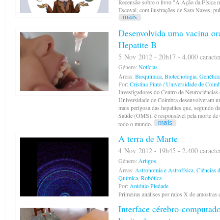
Recensão sobre o livro "A Ação da Física 
Escoval, com ilustrações de Sara Naves, pub
Desenvolvida uma vacina ora
Hepatite B
5 Nov 2012 - 20h17 - 4.000 caracte
Género:
Notícias.
Áreas:
Bioquímica
,
Biotecnologia
,
Genética
Por:
Cristina Pinto / Universidade de Coim
Investigadores do Centro de Neurociências
Universidade de Coimbra desenvolveram uma
mais perigosa das hepatites que, segundo 
Saúde (OMS), é responsável pela morte de
todo o mundo.
A terra de Marte
4 Nov 2012 - 19h45 - 2.400 caracte
Género:
Artigos.
Áreas:
Astronomia e Astrofísica
,
Ciências 
Química
,
Robótica
Por:
António Piedade
Primeiras análises por raios X de amostras 
Interface cérebro-computad