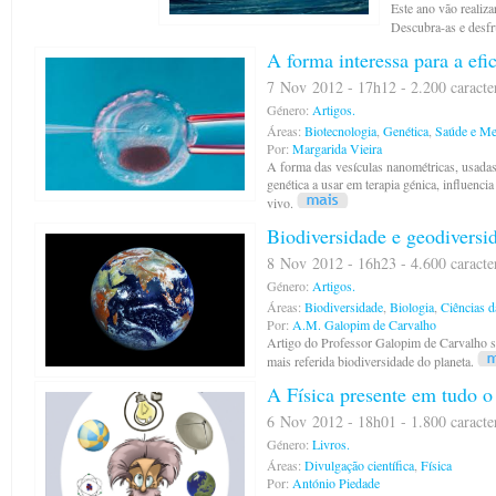
Este ano vão realiza
Descubra-as e desfr
A forma interessa para a efic
7 Nov 2012 - 17h12 - 2.200 caracte
Género:
Artigos.
Áreas:
Biotecnologia
,
Genética
,
Saúde e Me
Por:
Margarida Vieira
A forma das vesículas nanométricas, usadas
genética a usar em terapia génica, influencia
vivo.
Biodiversidade e geodiversi
8 Nov 2012 - 16h23 - 4.600 caracte
Género:
Artigos.
Áreas:
Biodiversidade
,
Biologia
,
Ciências d
Por:
A.M. Galopim de Carvalho
Artigo do Professor Galopim de Carvalho s
mais referida biodiversidade do planeta.
A Física presente em tudo o
6 Nov 2012 - 18h01 - 1.800 caracte
Género:
Livros.
Áreas:
Divulgação científica
,
Física
Por:
António Piedade