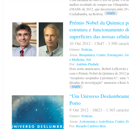
melhor resultado de sempre nas Olimpíada
(OIAM) de 2012, que decorreram entre 29 
Cochabamba, na Bolívia.
Prémio Nobel da Química pa
estrutura e funcionamento d
superfícies das nossas célula
10 Out 2012 - 13h47 - 3.500 caract
Género:
Notícias.
Áreas:
Bioquímica
,
Centro
,
Estrangeiro
,
Ge
e Medicina
,
Sul
Por:
António Piedade
Dois norte-americanos, Robert Lefkowitz e 
com o Prémio Nobel da Química de 2012 pe
“receptores acoplados à proteína G”, uma “o
décadas de investigação” anunciou a Real 
“Um Universo Deslumbrante”
Porto
9 Out 2012 - 18h21 - 1.365 caracter
Género:
Notícias.
Áreas:
Astronomia e Astrofísica
,
Centro
,
Es
Por:
Ricardo Cardoso Reis