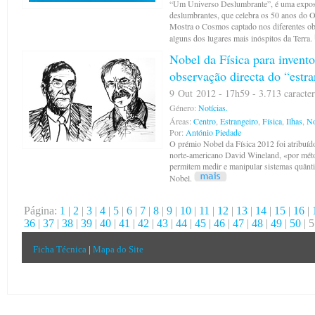
“Um Universo Deslumbrante”, é uma expos
deslumbrantes, que celebra os 50 anos do 
Mostra o Cosmos captado nos diferentes ob
alguns dos lugares mais inóspitos da Terra.
Nobel da Física para invent
observação directa do “est
9 Out 2012 - 17h59 - 3.713 caracter
Género:
Notícias.
Áreas:
Centro
,
Estrangeiro
,
Física
,
Ilhas
,
No
Por:
António Piedade
O prémio Nobel da Física 2012 foi atribuíd
norte-americano David Wineland, «por mét
permitem medir e manipular sistemas quânti
Nobel.
Página:
1
|
2
|
3
|
4
|
5
|
6
|
7
|
8
|
9
|
10
|
11
|
12
|
13
|
14
|
15
|
16
|
36
|
37
|
38
|
39
|
40
|
41
|
42
|
43
|
44
|
45
|
46
|
47
|
48
|
49
|
50
| 5
Ficha Técnica
|
Mapa do Site