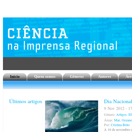
Início
Quem somos
Géneros
Autores
Áre
Últimos artigos
Dia Naciona
9 Nov 2012 - 17
Género:
Artigos.
Ef
Áreas:
Mar
,
Oceano
Por:
Cristina Brito
A 16 de novembro de