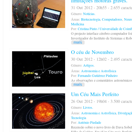
limitações motoras graves.
31 Out 2012 - 20h55 - 2.655 caract
Género:
Notícias.
Áreas:
Biotecnologia
,
Computadores
,
Neuro
Medicina
Por:
Cristina Pinto / Universidade de Coim
O projecto interface cérebro-computador foi
Investigador do Instituto de Sistemas e Ro
O céu de Novembro
30 Out 2012 - 12h02 - 2.495 caract
Género:
Artigos.
Áreas:
Astronomia e Astrofísica
Por:
Fernando Gutiérrez Pinheiro
As observações e comentários astronómico
Um Céu Mais Perfeito
26 Out 2012 - 19h04 - 3.500 caract
Género:
Livros.
Áreas:
Astronomia e Astrofísica
,
Divulgação
Tecnologia
Por:
António Piedade
Recensão sobre o novo livro de Dava Sobel
Filha de Galileu. Em “Um Céu mais Perfeito